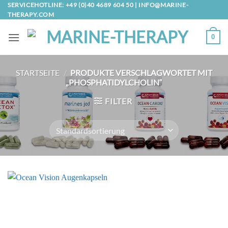
Zum
SERVICEHOTLINE: +49 (0)40 4689 604 50 |
INFO@MARINE-
THERAPY.COM
Inhalt
springen
0
STARTSEITE
/
PRODUKTE VERSCHLAGWORTET MIT
„PHOSPHATIDYLCHOLIN“
FILTER