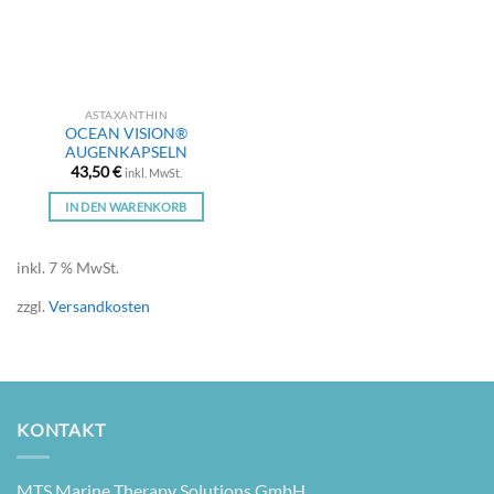
ASTAXANTHIN
OCEAN VISION®
AUGENKAPSELN
43,50
€
inkl. MwSt.
IN DEN WARENKORB
inkl. 7 % MwSt.
zzgl.
Versandkosten
KONTAKT
MTS Mari­ne The­ra­py Solu­ti­ons GmbH