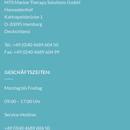
MTS Mari­ne The­ra­py Solu­ti­ons GmbH
Hanseatenhof
Kattre­pels­brü­cke 1
D‑20095 Hamburg
Deutschland
Tel.: +49 (0)40 4689 604 50
Fax: +49 (0)40 4689 604 99
GESCHÄFTSZEITEN:
Mon­tag bis Freitag
09:00 – 17:00 Uhr
Ser­vice-Hot­line:
+49 (0)40 4689 604 50