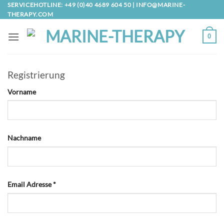
Zum
SERVICEHOTLINE: +49 (0)40 4689 604 50 |
INFO@MARINE-
THERAPY.COM
Inhalt
springen
0
Registrierung
Vor­na­me
Nach­na­me
Email Adres­se
*