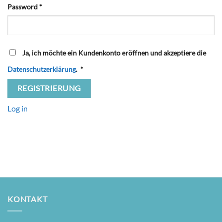
Pass­word
*
Ja, ich möch­te ein Kun­den­kon­to eröff­nen und akzep­tie­re die
Daten­schutz­er­klä­rung
.
*
Log in
KONTAKT