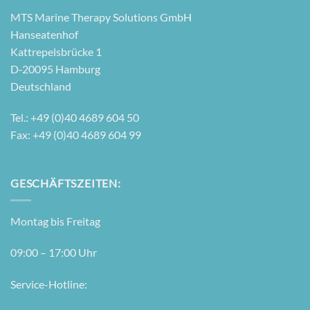
MTS Mari­ne The­ra­py Solu­ti­ons GmbH
Hanseatenhof
Kattre­pels­brü­cke 1
D‑20095 Hamburg
Deutschland
Tel.: +49 (0)40 4689 604 50
Fax: +49 (0)40 4689 604 99
GESCHÄFTSZEITEN:
Mon­tag bis Freitag
09:00 – 17:00 Uhr
Ser­vice-Hot­line: