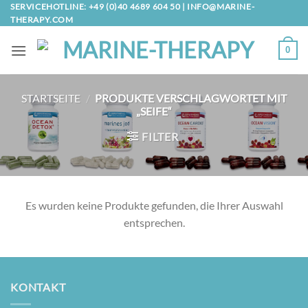
Zum
SERVICEHOTLINE: +49 (0)40 4689 604 50 |
INFO@MARINE-
THERAPY.COM
Inhalt
springen
0
STARTSEITE
/
PRODUKTE VERSCHLAGWORTET MIT
„SEIFE“
FILTER
Es wur­den kei­ne Pro­duk­te gefun­den, die Ihrer Aus­wahl
entsprechen.
KONTAKT