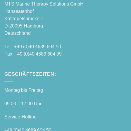
MTS Mari­ne The­ra­py Solu­ti­ons GmbH
Hanseatenhof
Kattre­pels­brü­cke 1
D‑20095 Hamburg
Deutschland
Tel.: +49 (0)40 4689 604 50
Fax: +49 (0)40 4689 604 99
GESCHÄFTSZEITEN:
Mon­tag bis Freitag
09:00 – 17:00 Uhr
Ser­vice-Hot­line:
+49 (0)40 4689 604 50