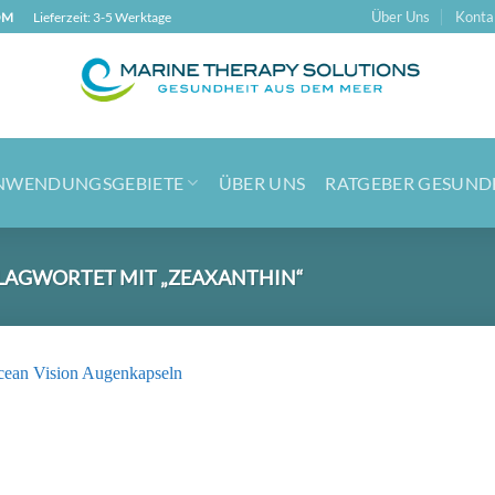
Über Uns
Konta
OM
Lieferzeit: 3-5 Werktage
NWENDUNGSGEBIETE
ÜBER UNS
RATGEBER GESUND
AGWORTET MIT „ZEAXANTHIN“