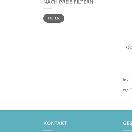
NACH PREIS FILTERN
Min.
Max.
FILTER
Preis
Preis
OC
inkl.
zzgl.
KONTAKT
GES