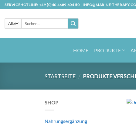
Zum
SERVICEHOTLINE: +49 (0)40 4689 604 50 |
INFO@MARINE-THERAPY.C
Inhalt
springen
Suche
nach:
HOME
PRODUKTE
A
STARTSEITE
/
PRODUKTE VERSCHL
SHOP
Nahrungsergänzung