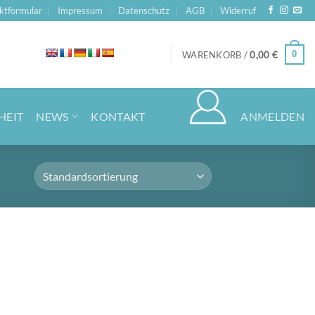
ktformular
Impressum
Datenschutz
AGB
Widerruf
0
WARENKORB /
0,00
€
HEIT
NEWS
KONTAKT
ANMELDEN