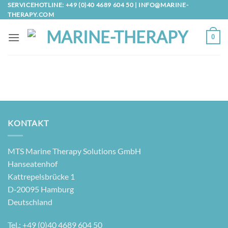
Zum
SERVICEHOTLINE: +49 (0)40 4689 604 50 |
INFO@MARINE-
THERAPY.COM
Inhalt
springen
0
KONTAKT
MTS Mari­ne The­ra­py Solu­ti­ons GmbH
Hanseatenhof
Kattre­pels­brü­cke 1
D‑20095 Hamburg
Deutschland
Tel.: +49 (0)40 4689 604 50