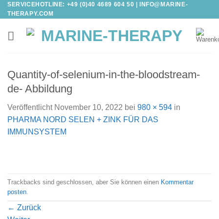
SERVICEHOTLINE: +49 (0)40 4689 604 50 |
INFO@MARINE-
Zum
THERAPY.COM
Inhalt
springen
Quantity-of-selenium-in-the-bloodstream-
de- Abbildung
Veröffentlicht
November 10, 2022
bei
980 × 594
in
PHARMA NORD SELEN + ZINK FÜR DAS
IMMUNSYSTEM
Trackbacks sind geschlossen, aber Sie können einen
Kommentar
posten
.
←
Zurück