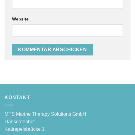
Website
Alternative:
KONTAKT
MTS Mari­ne The­ra­py Solu­ti­ons GmbH
Hanseatenhof
Kattre­pels­brü­cke 1