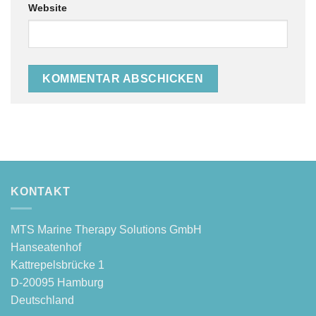
Website
KONTAKT
MTS Mari­ne The­ra­py Solu­ti­ons GmbH
Hanseatenhof
Kattre­pels­brü­cke 1
D‑20095 Hamburg
Deutschland