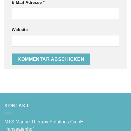
E-Mail-Adresse
*
Website
Alternative:
KONTAKT
MTS Mari­ne The­ra­py Solu­ti­ons GmbH
Hanseatenhof