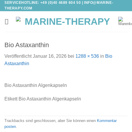
SERVICEHOTLINE: +49 (0)40 4689 604 50 |
INFO@MARINE-
Zum
THERAPY.COM
Inhalt
springen
Bio Astaxanthin
Veröffentlicht
Januar 16, 2026
bei
1288 × 536
in
Bio
Astaxanthin
Bio Asta­x­an­thin Algenkapseln
Eti­kett Bio Asta­x­an­thin Algenkapseln
Trackbacks sind geschlossen, aber Sie können einen
Kommentar
posten
.