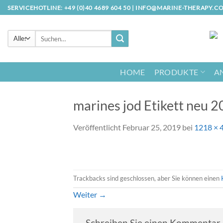
Zum
SERVICEHOTLINE: +49 (0)40 4689 604 50 |
INFO@MARINE-THERAPY.C
Inhalt
springen
Suche
nach:
HOME
PRODUKTE
A
marines jod Etikett neu 
Veröffentlicht
Februar 25, 2019
bei
1218 × 
Trackbacks sind geschlossen, aber Sie können einen
Weiter
→
Schreiben Sie einen Kommentar