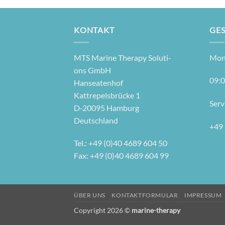
KONTAKT
GES
MTS Mari­ne The­ra­py Solu­ti­
Mon­
ons GmbH
09:0
Hanseatenhof
Kattre­pels­brü­cke 1
Ser­v
D‑20095 Hamburg
Deutschland
+49 
Tel.: +49 (0)40 4689 604 50
Fax: +49 (0)40 4689 604 99
ÜBER UNS
KONTAKTFORMULAR
IMPRESSUM
Copyright 2026 ©
marine-therapy