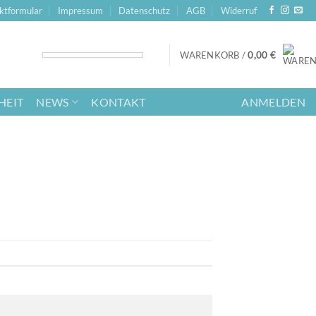
ktformular
Impressum
Datenschutz
AGB
Widerruf
WARENKORB /
0,00
€
HEIT
NEWS
KONTAKT
ANMELDEN