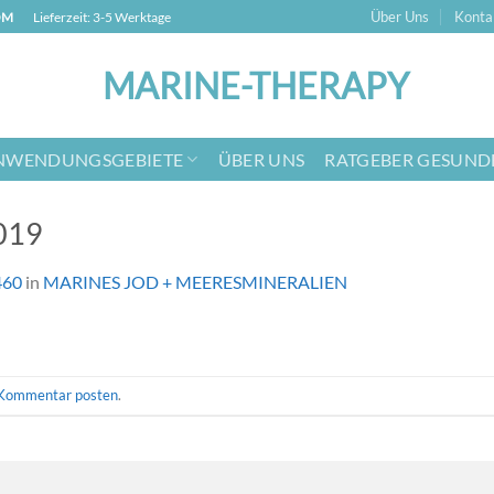
Über Uns
Konta
OM
Lieferzeit: 3-5 Werktage
NWENDUNGSGEBIETE
ÜBER UNS
RATGEBER GESUND
2019
460
in
MARINES JOD + MEERESMINERALIEN
Kommentar posten
.