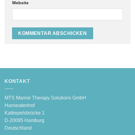
Website
Alternative:
KONTAKT
MTS Mari­ne The­ra­py Solu­ti­ons GmbH
Hanseatenhof
Kattre­pels­brü­cke 1
D‑20095 Hamburg
Deutschland