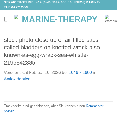
SERVICEHOTLINE: +49 (0)40 4689 604 50 |
INFO@MARINE-
Zum
THERAPY.COM
Inhalt
springen
stock-photo-close-up-of-air-filled-sacs-
called-bladders-on-knotted-wrack-also-
known-as-egg-wrack-sea-whistle-
2195842385
Veröffentlicht
Februar 10, 2026
bei
1046 × 1600
in
Antioxidantien
Trackbacks sind geschlossen, aber Sie können einen
Kommentar
posten
.