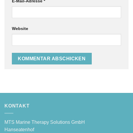
E-Mail-Adresse
*
Website
KONTAKT
MTS Mari­ne The­ra­py Solu­ti­ons GmbH
Hanseatenhof