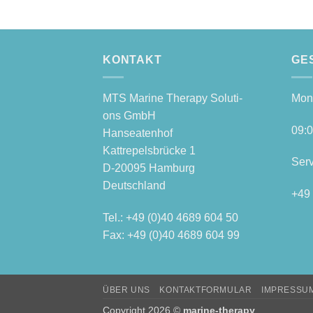
KONTAKT
GE
MTS Mari­ne The­ra­py Solu­ti­
Mon­
ons GmbH
09:0
Hanseatenhof
Kattre­pels­brü­cke 1
Ser­
D‑20095 Hamburg
Deutschland
+49 
Tel.: +49 (0)40 4689 604 50
Fax: +49 (0)40 4689 604 99
ÜBER UNS
KONTAKTFORMULAR
IMPRESSU
Copyright 2026 ©
marine-therapy