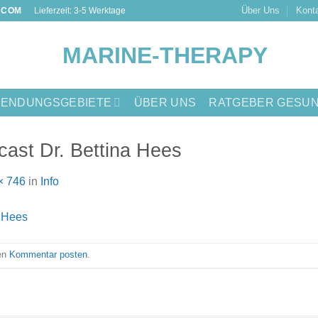
Über Uns
Konta
.COM
Lieferzeit: 3-5 Werktage
ENDUNGSGEBIETE
ÜBER UNS
RATGEBER GESUN
cast Dr. Bettina Hees
× 746
in
Info
nen
Kommentar posten
.