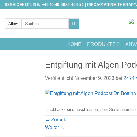
Zum
SERVICEHOTLINE: +49 (0)40 4689 604 50 |
INFO@MARINE-THERAPY
Inhalt
springen
Suche
nach:
HOME
PRODUKTE
ANW
Entgiftung mit Algen Pod
Veröffentlicht
November 9, 2023
bei
2474 
Trackbacks sind geschlossen, aber Sie können ei
←
Zurück
Weiter
→