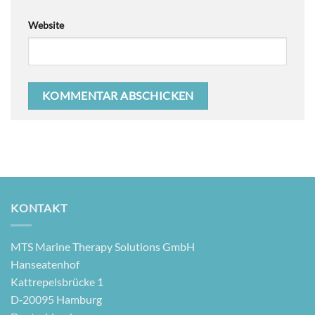
Website
KONTAKT
MTS Mari­ne The­ra­py Solu­ti­ons GmbH
Hanseatenhof
Kattre­pels­brü­cke 1
D‑20095 Hamburg