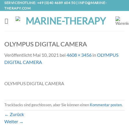
Zum
SERVICEHOTLINE: +49 (0)40 4689 604 50 |
INFO@MARINE-
THERAPY.COM
Inhalt
springen
OLYMPUS DIGITAL CAMERA
Veröffentlicht
Mai 10, 2021
bei
4608 × 3456
in
OLYMPUS
DIGITAL CAMERA
OLYMPUS DIGITAL CAMERA
Trackbacks sind geschlossen, aber Sie können einen
Kommentar posten
.
←
Zurück
Weiter
→