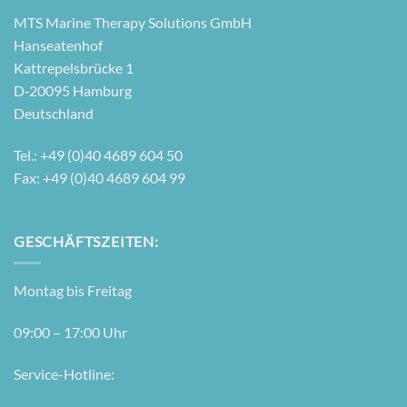
MTS Mari­ne The­ra­py Solu­ti­ons GmbH
Hanseatenhof
Kattre­pels­brü­cke 1
D‑20095 Hamburg
Deutschland
Tel.: +49 (0)40 4689 604 50
Fax: +49 (0)40 4689 604 99
GESCHÄFTSZEITEN:
Mon­tag bis Freitag
09:00 – 17:00 Uhr
Ser­vice-Hot­line: