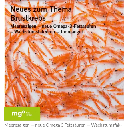
Mee­res­al­gen — neue Ome­ga 3 Fett­säu­ren — Wachs­tums­fak­