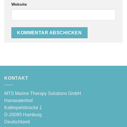
Website
Alternative:
KONTAKT
MTS Mari­ne The­ra­py Solu­ti­ons GmbH
Hanseatenhof
Kattre­pels­brü­cke 1
D‑20095 Hamburg
Deutschland